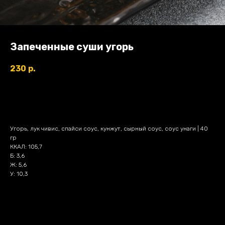
Запеченные суши угорь
230
р.
В КОРЗИНУ
Угорь, лук чивис, спайси соус, кунжут, сырный соус, соус унаги | 40
гр
ККАЛ: 105,7
Б: 3,6
Ж: 5,6
У: 10,3