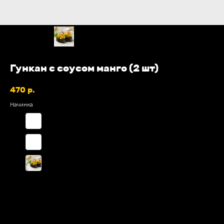
Гункан с соусом манго (2 шт)
470
р.
Начинка
С лососем
С тунцом
С гребешком
В КОРЗИНУ