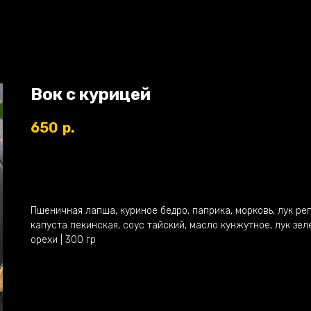
Вок с курицей
650
р.
В КОРЗИНУ
Пшеничная лапша, куриное бедро, паприка, морковь, лук реп
капуста пекинская, соус тайский, масло кунжутное, лук зеле
орехи | 300 гр