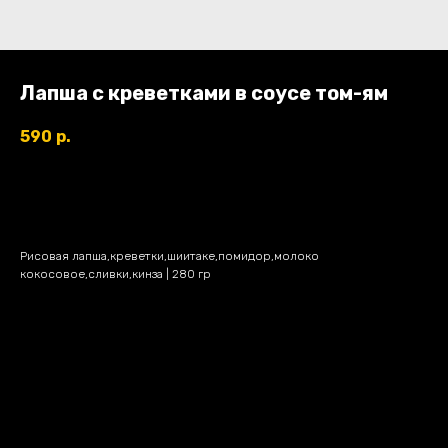
Лапша с креветками в соусе том-ям
590
р.
В КОРЗИНУ
Рисовая лапша,креветки,шиитаке,помидор,молоко
кокосовое,сливки,кинза | 280 гр